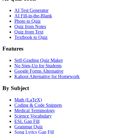
AI Test Generator
AI Fill-in-the-Blank
Photo to Quiz
Quiz from Notes
Quiz from Text
Textbook to Quiz
Features
Self-Grading Quiz Maker
No Sign-Up for Students
Google Forms Alternative
Kahoot Alternative for Homework
By Subject
Math (LaTeX)
Coding & Code Snippets
Medical Terminology
Science Vocabulary
ESL Gap Fill
Grammar Quiz
Song Lyrics Gap Fill