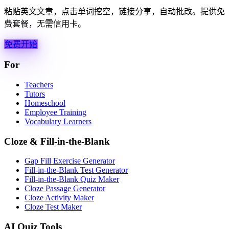
粘贴英文文章，点击单词挖空，链接分享，自动批改。提供免
费套餐，无需信用卡。
免费开始
For
Teachers
Tutors
Homeschool
Employee Training
Vocabulary Learners
Cloze & Fill-in-the-Blank
Gap Fill Exercise Generator
Fill-in-the-Blank Test Generator
Fill-in-the-Blank Quiz Maker
Cloze Passage Generator
Cloze Activity Maker
Cloze Test Maker
AI Quiz Tools