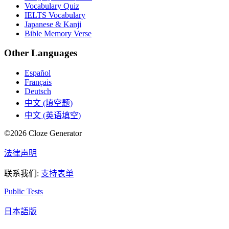
Vocabulary Quiz
IELTS Vocabulary
Japanese & Kanji
Bible Memory Verse
Other Languages
Español
Français
Deutsch
中文 (填空题)
中文 (英语填空)
©
2026
Cloze Generator
法律声明
联系我们
:
支持表单
Public Tests
日本語版